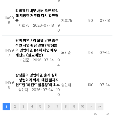
9
티비위키 내부 서버 오류 뜨길
래 저장한 거부터 다시 확인해
11499
봄
지호75
90
07-18
8
지호75
2026-07-18
9
0
탐비 병역비리 모델 남친 충격
적인 사연 황당 결말? 탐정들
11499
의 영업비밀 114회 재연 배우
노민준
94
07-14
7
레전드 (월요예능)
노민준
2026-07-14
9
4
탐정들의 영업비밀 충격 실화
– 성형외과 의사, 애첩 딸까지
11499
건드린 '레전드 불륜왕'의 최후
송민재
100
07-14
6
송민재
2026-07-14
10
0
2
3
4
5
6
7
8
9
10
1