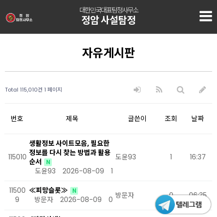
대한민국대표탐정사무소
정암 사설탐정
자유게시판
Total 115,010건
1 페이지
번호
제목
글쓴이
조회
날짜
생활정보 사이트모음, 필요한
정보를 다시 찾는 방법과 활용
115010
도윤93
1
16:37
순서
N
도윤93
2026-08-09
1
11500
≪피망슬롯≫
N
방문자
0
06:35
9
방문자
2026-08-09
0