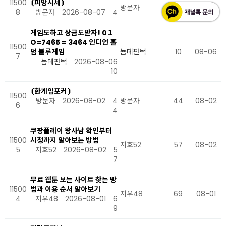
11500
⦗피망시세⦘
방문자
4
08-07
8
방문자
2026-08-07
4
게임도하고 상금도받자! 0１
O=7465 = 3464 인디언 홀
11500
덤 블루게임
뇸데편턱
10
08-06
7
뇸데편턱
2026-08-06
10
⦗한게임포커⦘
11500
방문자
2026-08-02
4
방문자
44
08-02
6
4
쿠팡플레이 왕사남 확인부터
11500
시청까지 알아보는 방법
지호52
57
08-02
5
지호52
2026-08-02
5
7
무료 웹툰 보는 사이트 찾는 방
11500
법과 이용 순서 알아보기
지우48
69
08-01
4
지우48
2026-08-01
6
9