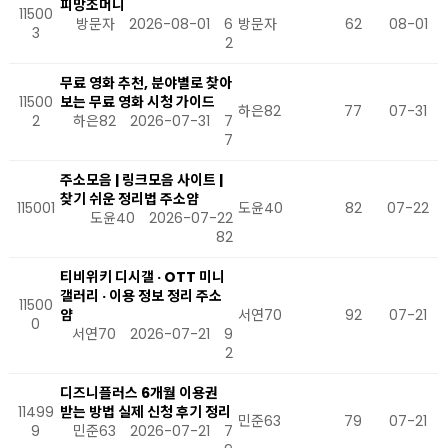
피망조머니
11500
방문자
2026-08-01
6
방문자
62
08-01
3
2
무료 영화 추천, 분야별로 찾아
11500
보는 무료 영화 시청 가이드
하은82
77
07-31
2
하은82
2026-07-31
7
7
주소모음 | 링크모음 사이트 |
찾기 쉬운 정리법 주소얌
115001
도윤40
82
07-22
도윤40
2026-07-22
82
티비위키 디시갤 · OTT 미니
갤러리 · 이용 정보 정리 주소
11500
얌
서연70
92
07-21
0
서연70
2026-07-21
9
2
디즈니플러스 6개월 이용권
11499
받는 방법 실제 신청 후기 정리
민준63
79
07-21
9
민준63
2026-07-21
7