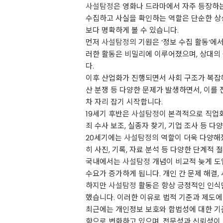
사설탐정
은 영화나 드라마에서 자주 등장하는
수집하고 사실을 확인하는 역할은 단순한 상상
보다 명확하게 볼 수 있습니다.
먼저
사설탐정
의 기원은 ‘정보 수집 활동’
러한 활동은 비밀리에 이루어졌으며, 상대의 
다.
이후 산업화가 진행되면서 사회 구조가 복잡해지
산 분쟁 등 다양한 문제가 발생하면서, 이
차 자리 잡기 시작합니다.
19세기 후반은
사설탐정
이 본격적으로 직업
죄 수사 보조, 실종자 찾기, 기업 조사 등 
20세기에는
사설탐정
의 역할이 더욱 다양해
히 사진, 기록, 자료 분석 등 다양한 단계
국내에서는
사설탐정
개념이 비교적 늦게 도
수요가 증가하게 됩니다. 개인 간 문제 해결
하지만
사설탐정
활동은 항상 긍정적인 인식
했습니다. 이러한 이유로 법적 기준과 제도
최근에는 개인정보 보호와 합법성에 대한 기
향으로 변화하고 있으며, 전문성과 신뢰성이