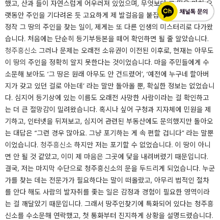
했고, 산과 들이 자연스럽게 어우러져 있었으며, 무엇보다 그 땅은 마치 오
랫동안 주인을 기다려온 듯 고요하게 제 발걸음을 붙잡았습니다. ​하지만
정작 그 땅의 주인을 찾는 일이, 제게는 또 다른 인생의 미스터리로 다가왔
습니다. ​​처음에는 단순히 등기부등본을 떼어 확인하면 될 줄 알았습니다.
청주흥신소
​그러나 문제는 오래전 소유권이 이전된 이후로, 현재는 아무도
이 땅의 주인을 정확히 알지 못한다는 것이었습니다. ​​​​마을 주민들에게 수
소문해 보아도 ‘그 땅은 원래 아무도 안 건드렸어’, ‘예전에 누구네 할아버
지가 갖고 있던 걸로 아는데’ 라는 말만 돌아올 뿐, 확실한 정보는 없었습니
다. ​심지어 등기상에 있는 이름도 오래전 사망한 사람이라는 걸 확인하고
는 더 큰 절망감이 밀려왔습니다. ​​혹시나 싶어 구청과 지자체에 민원을 제
기하고, 인터넷을 뒤져보고, 심지어 관련된 부동산에도 문의했지만 돌아오
는 대답은 “그런 경우 많아요. 그냥 포기하는 게 속 편할 겁니다” 라는 말뿐
이었습니다.
청주흥신소
​​하지만 저는 포기할 수 없었습니다. 이 땅이 아니
면 안 될 것 같았고, 이미 제 마음은 그곳에 닻을 내려버렸기 때문입니다.
결국, 저는 마지막 수단으로 청주흥신소의 문을 두드리게 되었습니다. ​​누군
가를 찾는 데는 전문가가 필요하다는 말이 떠올랐고, 아무리 법적인 절차
를 안다 해도 사람의 발자취를 좇는 일은 감정과 경험이 필요한 영역이라
는 걸 깨달았기 때문입니다. ​​그래서 땅주인찾기에 특화되어 있다는 청주흥
신소를 수소문해 연락했고, 첫 통화부터 진지하게 상황을 설명드렸습니다. ​​