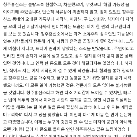
청주흥신소는 놀랍도록 친절하고, 차분했으며, 무엇보다 ‘해결 가능성’을
이야기해 주었습니다. ​단순히 서류상에 의존하지 않고, 땅이 있었던
청주흥
신소
동네의 오래된 기록부터 시작해, 이장님, 구 노인회장, 심지어 이 지역
을 오래 다닌 배달기사까지 인터뷰하는 모습은, 마치 한 편의 다큐멘터리
를 보는 듯 했습니다. ​​청주흥신소에서는 과거 소유주의 상속인일 가능성이
있는 사람들까지 탐문해 가며, 사람의 흔적을 끈질기게 쫓아갔습니다. ​​그렇
게 며칠이 지나고, 드디어 연락이 닿았다는 소식을 받았습니다. 주인이라고
알려진 분의 손자가 서울에 살고 있었고, 상속 절차를 아직 밟지 않은 상태
였던 것입니다. ​​그 연락 한 통으로 모든 것이 해결되지는 않았습니다. 하지
만, 적어도 저는 이제 시작점에 설 수 있게 되었습니다. ​​협의를 통해 정식으
로
청주흥신소
땅을 매수하고, 꿈꾸던 농장을 짓기 위한 절차를 밟기 시작
했으니까요. 이 모든 일이 가능했던 것은, 전문가의 도움 없이는 불가능했
을 것입니다. ​​청주흥신소라고 하면 다소 거리감이 느껴질 수 있지만, 때로
는 법의 테두리 안에서 이처럼 사람의 흔적을 좇고, 잊힌 시간을 되살리는
역할을 해준다는 걸 이번 일을 통해 절실히 느꼈습니다. ​​그 후 저는 계약을
마무리하며 다시 그 땅을 찾았습니다. 이전과 다르게 마음 한 켠이 든든하
고 따뜻했습니다. ​​이제는 누구의 것인지 알 수 없는 미지의 공간이 아니라,
오랜 기다림 끝에 제 품으로 돌아온 인연
청주흥신소
같은 느낌이었습니
다. ​​아마 이곳에도 수많은 이야기들이 켜켜이 쌓여 있었겠지요. 저는 이제