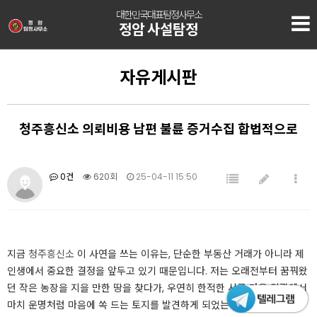
대한민국대표탐정사무소
정암 사설탐정
자유게시판
청주흥신소 의뢰비용 남편 불륜 증거수집 합법적으로
0건
620회
25-04-11 15:50
지금
청주흥신소
이 사연을 쓰는 이유는, 단순한 부동산 거래가 아니라 제
인생에서 중요한 결정을 앞두고 있기 때문입니다. ​저는 오래전부터 꿈꿔왔
던 작은 농장을 지을 만한 땅을 찾다가, 우연히 한적한 시골 마을 외곽에서
마치 운명처럼 마음에 쏙 드는 토지를 발견하게 되었는데요. ​​주변은 조용