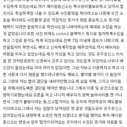
수집하게 되었는데요.​여기 에이원흥신소는 특수장비를보유하고 있어서 멀
리서도 확실하게잘 나올 수 있도록 사진촬영을 하더라고요.​나중에 상간 소
송을 하더라도 사진촬영 같은 직접적인 증거가 정말 중요하고,또 증거로
채택이 되려면 합법적으로 하면서도잘 나와야하는데 제대로 수집을 하는
것 같았습니다.​또한 사진 외에도 cctv나 블랙박스 등으로 철저하게수집을
하고 그걸로 분석도 하게 되었는데요.​진짜 7일 이내에 결과가 나왔으며, 보
안을철저히 하면서도 빠르고 신속하게작업을 해주셨어요.​역시 배우자는
바람을 피우고 있었는데요.​제가 의심을 하고 있다는 것도
광주흥신소
의식
을 한 것처럼굉장히 신경써서 감추고 있다는 것도알게 되었어요.​너무나 배
신감이 들었는데요.​아마 아이가 없었다면, 그냥 저보고 이혼하자고 하고 다
른 사람과 다시 재혼을 했으려나생각도 해보고, 별의별 생각이 다 들었어
요.​그런데 저는 빨리 결단을 내려야만했고요.​제 삶을 위해, 그리고 아이들
을 위해서라도빠른 결단을 해야만 했습니다.​그래서 이혼 및 상간소송을 진
행하기로했는데요.​오픈을 하고 나니까 배우자가 깜짝 놀라서뒤를 캔 거냐
면서 그런거 불법이라는 둥,신고할거라는 둥 오히려 적반하장의 태도를보
이더라고요.​그래서 저는 일말의 남아있던 정 같은 것들도모두
광주흥신소
없어졌는데요.​냉정하게 소송만 하면 되겠다고 생각을 했어요.​특히 에이원
흥신소는 변호사 업무 협약이되어있는 곳이라서 수집된 증거와 자료를 토