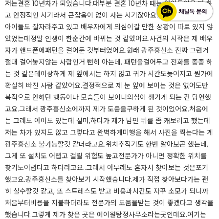
저는결혼 10년차가 되었습니다.​대부분 결혼 10년차 때는 아이도있을 만 하
고 안정적인 시기라서 큰잡음이 없이 사는 시기잖아요.​저희도 마찬가지로
아이들도 잘자라주고 있고 배우자에게 의심이갈 만한 상황이 따로 있지 않
았었는데정말 인생이 한순간에 바뀌는 것 같았어요.​사건의 시작은 제 배우
자가 핸드폰에패턴을 걸어둔 것부터였어요.​원래
광주흥신소
진짜 그런거
절대 걸어놓지않는 사람인거 뻔히 아는데, 패턴을걸어두고 전화를 종종 하
는 것 같은데이상하게 제 앞에서는 하지 않고 귀가 시간도늦어지고 뭔가에
확실히 빠진 사람 같았어요.​결정적으로 제 눈 앞에 보이는 것은 없어도반
복적으로 안하던 행동이나 모습들이 보이니의심이 생기게 되는 건 당연했
고요.​그래서 광주흥신소에까지 제가 도움을구하게 된 것이었어요.​처음에
는 그래도 아이도 있는데 설마,하다가 제가 남편 뒤를 좀 캐보려고 했는데
저는 차가 있지도 않고 그렇다고 완벽하게미행을 해서 사진을 찍는다는 게
광주흥신소
불가능할것 같더라고요.​위치추적기도 한번 알아보곤 했는데,
그게 또 설치도 어렵고 걸릴 위험도 높고전문가가 아니면 정확한 위치를
찾기도어렵다고 하더라고요..​그래서 아무래도 혼자서 찾아보는 것은포기
했고요.​광주흥신소를 찾아보기 시작했습니다.​제가 직접 찾아보다가는 괜
히 실수할것 같고, 또 스트레스도 받고 비용과시간도 자꾸 소모가 되니까
처음부터비용을 지불하더라도 전문가의 도움을받는 것이 좋겠다고 생각을
했습니다.​그렇게 제가 찾은 곳은 에이원탐정사무소라는곳인데요.​여기는