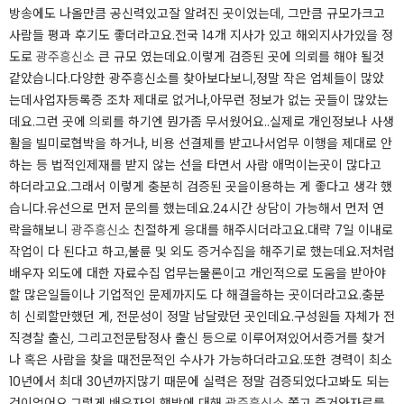
방송에도 나올만큼 공신력있고잘 알려진 곳이었는데, 그만큼 규모가크고
사람들 평과 후기도 좋더라고요.​전국 14개 지사가 있고 해외지사가있을 정
도로
광주흥신소
큰 규모 였는데요.​이렇게 검증된 곳에 의뢰를 해야 될것
같았습니다.​다양한 광주흥신소를 찾아보다보니,정말 작은 업체들이 많았
는데사업자등록증 조차 제대로 없거나,아무런 정보가 없는 곳들이 많았는
데요.​그런 곳에 의뢰를 하기엔 뭔가좀 무서웠어요..​실제로 개인정보나 사생
활을 빌미로협박을 하거나, 비용 선결제를 받고나서업무 이행을 제대로 안
하는 등 법적인제재를 받지 않는 선을 타면서 사람 애먹이는곳이 많다고
하더라고요.​그래서 이렇게 충분히 검증된 곳을이용하는 게 좋다고 생각 했
습니다.​유선으로 먼저 문의를 했는데요.24시간 상담이 가능해서 먼저 연
락을해보니
광주흥신소
친절하게 응대를 해주시더라고요.​대략 7일 이내로
작업이 다 된다고 하고,불륜 및 외도 증거수집을 해주기로 했는데요.​저처럼
배우자 외도에 대한 자료수집 업무는물론이고 개인적으로 도움을 받아야
할 많은일들이나 기업적인 문제까지도 다 해결을하는 곳이더라고요.​충분
히 신뢰할만했던 게, 전문성이 정말 남달랐던 곳인데요.​구성원들 자체가 전
직경찰 출신, 그리고전문탐정사 출신 등으로 이루어져있어서​증거를 찾거
나 혹은 사람을 찾을 때전문적인 수사가 가능하더라고요.​또한 경력이 최소
10년에서 최대 30년까지많기 때문에 실력은 정말 검증되었다고봐도 되는
것이었어요.​그렇게 배우자의 행방에 대해
광주흥신소
쫓고 증거와자료를