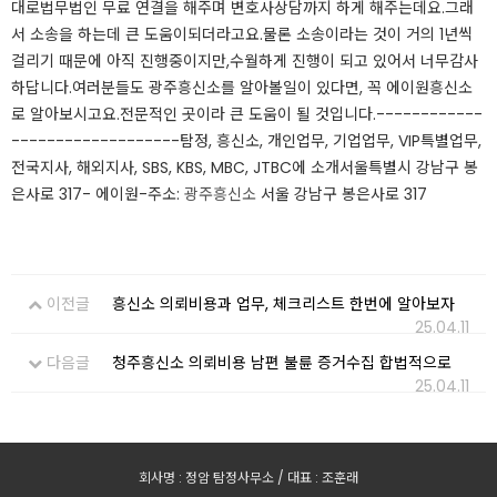
대로법무법인 무료 연결을 해주며 변호사상담까지 하게 해주는데요.​그래
서 소송을 하는데 큰 도움이되더라고요.​물론 소송이라는 것이 거의 1년씩
걸리기 때문에 아직 진행중이지만,수월하게 진행이 되고 있어서 너무감사
하답니다.​여러분들도 광주흥신소를 알아볼일이 있다면, 꼭 에이원흥신소
로 알아보시고요.​전문적인 곳이라 큰 도움이 될 것입니다.​​​------------
-------------------​탐정, 흥신소, 개인업무, 기업업무, VIP특별업무,
전국지사, 해외지사, SBS, KBS, MBC, JTBC에 소개​서울특별시 강남구 봉
은사로 317- 에이원-주소:
광주흥신소
서울 강남구 봉은사로 317​
이전글
흥신소 의뢰비용과 업무, 체크리스트 한번에 알아보자
25.04.11
다음글
청주흥신소 의뢰비용 남편 불륜 증거수집 합법적으로
25.04.11
회사명 : 정암 탐정사무소 / 대표 : 조훈래