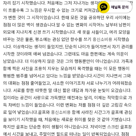
자리 잡기 시작했습니다. 처음에는 그저 지나가는 생각이라 여겼지만, 시간
이 흐를수록 그 느낌은 무시할 수 없는 크기로 커져갔습니다. 남편의 태도
가 변한 것이 그 시작이었습니다. 한때 모든 것을 공유하던 우리 사이에는
점점 더 많은 벽이 생겼습니다.​알 수 없는 변화의 시작​​​​​​어느 날부터 남편이
외모에 지나치게 신경 쓰기 시작했습니다. 새 옷을 사들이고, 머리 모양을
바꾸는 것은 물론, 평소에는 관심 없던 향수를 쓰기
흥신소비용
시작했습
니다. 이상하다는 생각이 들었지만, 단순히 나이가 들어가면서 자기 관리를
시작한 것이라며 애써 넘겼습니다. 그런데도 마음 한편에는 계속 의문이
남았습니다. 더 이상하지 않은 것은 그의 행동뿐만이 아니었습니다. 가족과
함께 찍은 사진을 조용히 지우는 모습까지 목격했을 때는 이 모든 행동이
평범한 범주를 넘어서고 있다는 느낌을 받았습니다.​​​​​​​​시간이 지나면서 그와
의 대화는 점점 줄어들었고, 사소한 이야기조차 서로 나누기가 어려워졌습
니다. 서로를 향한 따뜻한 말 대신 짧은 대답과 차가운 눈빛이 오갔습니다.
집이라는 공간이 사랑으로 가득했던 예전과는 달리, 이제는 적막함으로 가
득 차버린 느낌이 들었습니다. 이런 변화는 저를 점점 더 깊은 고립감 속으
로 밀어 넣었습니다.​​​골프와
흥신소비용
함께 사라진 시간​​​​​​​​​그가 골프에 관심
을 보이기 시작했을 때, 처음에는 새로운 취미를 찾은 것 같아 기뻤습니다.
하지만 골프는 단순한 취미 생활이 아니었습니다. 저녁이면 스크린 골프장
에서 시간을 보내고, 주말이면 필드로 떠나는 일이 반복되었습니다. 점점