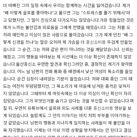
더 바빠진 그의 일정 속에서 우리는 함께하는 시간을 잃어갔습니다. 제가
“왜 이렇게 골프를 좋아하냐”고 물으면 그는 “스트레스를 풀기 위해서”라
고 답했지만, 그 말이 진심으로 다가오지는 않았습니다.​​​​​​​​​가장 힘들었던 것은
제가 느끼는 불안감과 외로움을 그에게 전했을 때였습니다. 그는 저를 오
히려 예민하고 의심이 많은 사람으로 몰아갔습니다. 그가 제게 던진 “왜 그
렇게 신경을 쓰냐”는 말은 오히려 제 가슴을 더
흥신소비용
무겁게 만들었
습니다. 그 순간, 그는 저와 같은 편이 아니라는 것을 깨달았습니다. 신뢰는
깨졌고, 그의 행동을 바라보는 제 시선에는 더 이상 확신이 존재하지 않았
습니다.​​​울산흥신소 우연한 발견과 확신​​​​​​​​​그러던 중, 결정적인 계기가 찾아왔
습니다. 어느 날 남편의 전화 통화 중 배경에서 낯선 여성의 목소리를 들었
습니다. 순간 심장이 내려앉는 기분이 들었습니다. 저와 대화 중인 그의 태
도는 여전히 무덤덤했지만, 그 목소리가 제 마음에 남겨둔 충격은 잊혀지
지 않았습니다. 그때부터 제 머릿속에는 더 이상 의심이 아닌 확신이 자리
잡았습니다. 그가 무엇인가를 숨기고 있다는 것을 부인할 수 없었습니다.​​​​​​​​​며
칠 뒤, 우연히 유튜브에서 골프와 외도 사례를 다룬
흥신소비용
영상을 보
게 되었습니다. 놀랍게도 그 안의 이야기는 마치 저희 부부를 이야기하는
것 같았습니다. 남편의 행동과 지나치게 일치하는 사례들이 제 불안을 더
욱 자극했습니다. 이제는 더 이상 이런 상황을 방치해서는 안 된다고 결심