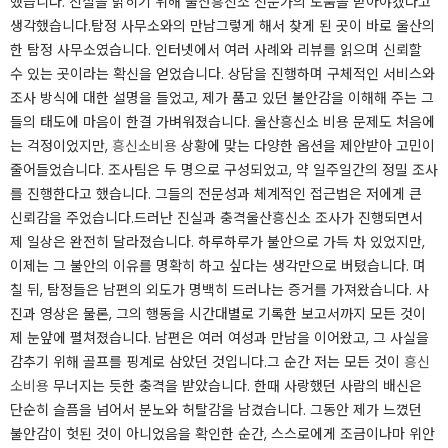
했습니다. 진실을 밝히기 위해 울산흥신소 전문가의 도움을 받아야겠다고
생각했습니다.​​​​탐정 사무소와의 만남​​​​​​​그렇게 해서 찾게 된 곳이 바로 울산의
한 탐정 사무소였습니다. 인터넷에서 여러 사례와 리뷰를 읽으며 신뢰할
수 있는 곳이라는 확신을 얻었습니다. 상담을 진행하며 구체적인 서비스와
조사 방식에 대한 설명을 들었고, 제가 품고 있던 불안감을 이해해 주는 그
들의 태도에 마음이 한결 가벼워졌습니다. 울산흥신소 비용 문제도 처음에
는 걱정이었지만,
흥신소비용
상황에 맞는 다양한 옵션을 제안받아 고민이
줄어들었습니다. 조사팀은 두 명으로 구성되었고, 약 일주일간의 정밀 조사
를 진행한다고 했습니다. 그들의 전문성과 체계적인 접근법은 저에게 큰
신뢰감을 주었습니다.​​​​드러난 진실과 충격​​​​​​​울산흥신소 조사가 진행되면서
제 일상은 완전히 달라졌습니다. 하루하루가 불안으로 가득 차 있었지만,
이제는 그 불안의 이유를 명확히 하고 싶다는 생각만으로 버텼습니다. 며
칠 뒤, 탐정들은 남편의 외도가 명백히 드러나는 증거를 가져왔습니다. 사
진과 영상은 물론, 그의 행동을 시간대별로 기록한 보고서까지 모든 것이
제 눈앞에 펼쳐졌습니다. 남편은 여러 여성과 만남을 이어왔고, 그 사실을
감추기 위해 골프를 핑계로 삼았던 것입니다.​​​​​​​​​그 순간 저는 모든 것이
흥신
소비용
무너지는 듯한 충격을 받았습니다. 한때 사랑했던 사람의 배신은
단순히 슬픔을 넘어서 분노와 허탈감을 남겼습니다. 그동안 제가 느꼈던
불안감이 헛된 것이 아니었음을 확인한 순간, 스스로에게 조금이나마 위안