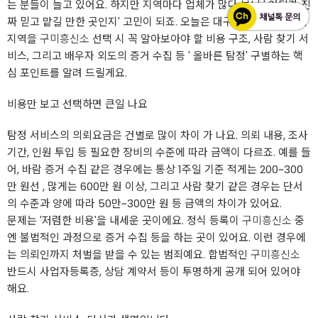
는 분들이 늘고 있어요. 하지만 지역마다 업체가 많다 보니 ' 어디가 진
짜 믿고 맡길 만한 곳인지' 고민이 되죠. 오늘은 대구, 경산, 경주, 구미
지역을
구미흥신소
선택 시 꼭 알아보아야 할 비용 구조, 사람 찾기 서
비스, 그리고 배우자 외도의 증거 수집 등 ' 올바른 탐정' 구별하는 핵
심 포인트를 알려 드릴게요.
비용만 보고 선택하면 큰일 나요
탐정 서비스의 의뢰요금은 건별로 많이 차이 가 나요. 의뢰 내용, 조사
기간, 인원 투입 등 필요한 장비의 수준에 따라 금액이 다르죠. 예를 들
어, 바람 증거 수집 같은 경우에는 통상 1주일 기준 적게는 200~300
만 원선 , 많게는 600만 원 이상, 그리고 사람 찾기 같은 경우는 단서
의 수준과 양에 따라 50만~300만 원 등 금액의 차이가 있어요.
문제는 '저렴한 비용'을 내세운 곳이에요. 정식 등록이
구미흥신소
중
엔 불법적인 과정으로 증거 수집 등을 하는 곳이 있어요. 이런 경우에
는 의뢰인까지 처벌을 받을 수 있는 범죄예요. 합법적인
구미흥신소
반드시 사업자등록증, 상담 계약서 등이 투명하게 공개 되어 있어야
해요.