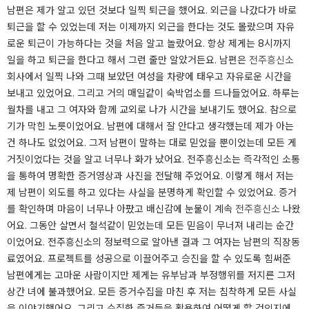
남편은 제가 알고 있던 것보다 일찍 퇴근을 했어요. 외근을 나갔다가 바로
퇴근을 할 수 있었는데 저는 이제까지 외근을 한다는 것도 몰랐으며 자유
로운 퇴근이 가능하다는 것을 처음 알고 놀랐어요. 항상 제게는 8시까지
일을 하고 퇴근을 한다고 해서 그런 줄만 알았거든요. 남편은
전주흥신소
회사에서 일찍 나와 그때 보았던 여성을 차량에 태우고 자유로운 시간을
보내고 있었어요. 그리고 거의 매일같이 숙박업소를 드나들었어요. 하루는
월차를 내고 그 여자와 함께 교외로 나가 시간을 보내기도 했어요. 참으로
기가 막힌 노릇이었어요. 남편에 대해서 잘 안다고 생각했는데 제가 아는
건 하나도 없었어요. 그저 남편이 말하는 대로 믿었을 뿐이었는데 모든 게
거짓이었다는 것을 알고 너무나 화가 났어요. 전주흥신소는 즉각적인 소통
을 통하여 명확한 증거영상과 사진을 전달해 주었어요. 이렇게 해서 저는
제 남편이 외도를 하고 있다는 사실을 분명하게 확인할 수 있었어요. 증거
를 확인하며 마음이 너무나 아팠고 배신감에 눈물이 계속
전주흥신소
나왔
어요. 그동안 살면서 철석같이 믿었는데 모든 믿음이 무너져 내리는 순간
이었어요. 전주흥신소의 정보력으로 알아낸 결과 그 여자는 남편의 직장동
료였어요. 프로젝트를 성공으로 이끌어주고 승진을 할 수 있도록 힘써준
남편에게는 고마운 사람이지만 제게는 유부남과 부정행위를 저지른 그저
상간 녀에 불과했어요. 모든 증거수집을 마친 후 저는 침착하게 모든 사실
을 이야기했어요. 그리고 수집한 증거들을 활용하여 어떻게 할 것인지에