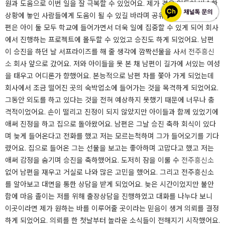
원과 도움으로 이번 일을 잘 극복할 수 있었어요. 제가 겪은 일들이 비슷한
상황에 놓인 사람들에게 도움이 될 수 있길 바라며 공유해 보려고 해요. 남
편은 아이 둘 모두 학교에 들어가면서 더욱 일에 집중할 수 있게 되어 회사
에서 진행하는 프로젝트에 몰두할 수 있었고 승진도 하게 되었어요. 남편
이 승진을 하던 날 서프라이즈를 해 줄 생각에 깜짝선물을 사서
전주흥신
소
회사 앞으로 갔어요. 저와 아이들을 못 본 채 남편이 길가에 서있는 여성
을 태우고 어디론가 향했어요. 본능적으로 남편 차를 쫓아 가게 되었는데
회사에서 조금 떨어진 곳의 숙박업소에 들어가는 것을 목격하게 되었어요.
그동안 외도를 하고 있다는 것을 전혀 예상하지 못했기 때문에 너무나 충
격적이었어요. 손이 떨리고 진정이 되지 않았지만 아이들과 함께 있었기에
애써 진정을 하고 집으로 돌아왔어요. 남편은 그날 승진 축하 회식이 있다
며 늦게 들어온다고 전화를 했고 저는 모르는척하며 그가 들어오기를 기다
렸어요. 집으로 들어온 그는 선물을 보고는 좋아하며 고맙다고 했고 저는
애써 감정을 숨기며 승진을 축하했어요. 도저히 잠을 이룰 수
전주흥신소
없어 남편을 재우고 거실로 나와 많은 고민을 했어요. 그리고 전주흥신소
를 알아보고 대면을 통한 상담을 받게 되었어요. 늦은 시간이었지만 불안
함에 마음 졸이는 저를 위해 출장상담을 진행하였고 대화를 나누다 보니
이곳이라면 제가 원하는 바를 이루어줄 곳이라는 믿음이 생겨 의뢰를 결정
하게 되었어요. 의뢰를 한 첫날부터 놀라운 소식들이 전해지기 시작했어요.