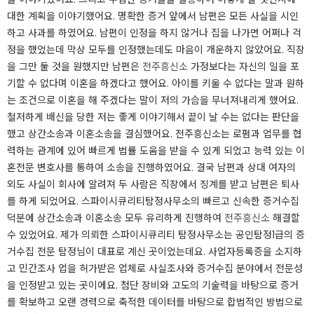
대한 계획을 이야기했어요. 명확한 증거 앞에서 남편은 모든 사실을 시인
하고 사과를 하였어요. 남편이 인정을 하지 않거나 집을 나가면 어쩌나 걱
정을 했었는데 막상 모두를 인정했는데도 마음이 개운하지 않았어요. 직장
을 그만 둘 것을 원했지만 남편은
전주흥신소
가정보다는 자신의 일을 포
기할 수 없다며 이혼을 하겠다고 했어요. 아이를 키울 수 없다는 말과 원하
는 조건으로 이혼을 해 주겠다는 말이 저의 가슴을 무너져내리게 했어요.
철저하게 배신을 당한 저는 좋게 이야기해서 끝이 날 수는 없다는 판단을
했고 상간소송과 이혼소송을 결심했어요. 전주흥신소는 로펌과 업무를 협
력하는 관계에 있어 빠르게 법률 도움을 받을 수 있게 되었고 능력 있는 이
혼전문 변호사를 통하여 소송을 진행하였어요. 결국 남편과 상대 여자의
외도 사실이 회사에 알려져 두 사람은 직장에서 징계를 받고 남편은 퇴사
를 하게 되었어요. 스파이시큐리티탐정사무소의 빠르고 신속한 증거수집
덕분에 상간소송과 이혼소송 모두 유리하게 진행하여
전주흥신소
해결할
수 있었어요. 제가 의뢰한 스파이시큐리티 탐정사무소는 공인탐정1급의 증
거수집 전문 탐정님이 대표로 계신 곳이었는데요. 사업자등록증을 소지하
고 민간조사 업을 허가받은 업체로 사실조사와 증거수집 분야에서 전문성
을 인정받고 있는 곳이에요. 첨단 장비와 고도의 기술력을 바탕으로 증거
를 확보하고 오랜 경력으로 축적한 데이터를 바탕으로 합법적인 방법으로