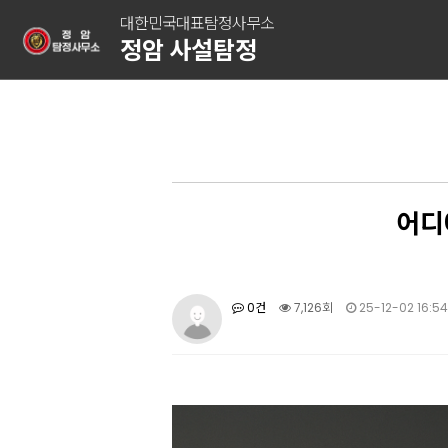
대한민국대표탐정사무소
정암 사설탐정
어디
0건
7,126회
25-12-02 16:54